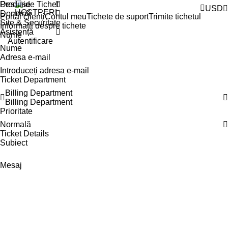
Produse
Deschide Tichet
USD
Domenii
Portal clienți
Contul meu
Tichete de suport
Trimite tichetul
Site & Securitate
Informații despre tichete
Asistență
Nume
Autentificare
Adresa e-mail
Ticket Department
Billing Department
Billing Department
Prioritate
Normală
Ticket Details
Subiect
Mesaj