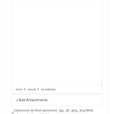
lines: 0 words: 0
va estalviar
Add Attachments...
Extensions de fitxer permeses: .jpg, .gif, .jpeg, .png (Mida